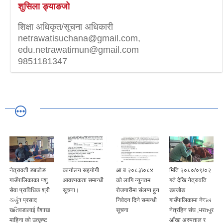
शुसिला ङ्याङजो
शिक्षा अधिकृत/सूचना अधिकारी
netrawatisuchana@gmail.com,
edu.netrawatimun@gmail.com
9851181347
नेत्रावती डबजोङ
कार्यालय सहयोगी
आ.ब २०८३\०८४
मिति २०८०/०९/०२
गाउँपालिकाका पशु
आवश्यकता सम्बन्धी
को लागि न्युनतम
गते देखि नेत्रावति
सेवा प्राविधिक श्री
सूचना।
रोजगारीमा संलग्न हुन
डबजोङ
अर्जुन प्रसाद
निवेदन दिने सम्बन्धी
गाउँपालिकामा नेपाल
खतिवडालाई वैशाख
सूचना
नेत्रहिन संघ ,भरतपुर
माहिना को उत्कृष्ट
आँखा अस्पताल र