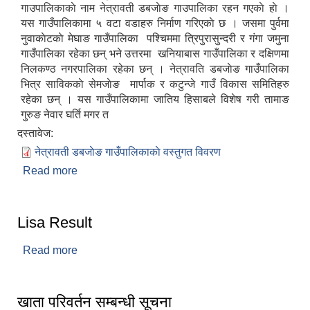
गाउ‌‌‍‍‍‌‌‌पालिकाकाे नाम नेत्रावती डबजाेङ गाउपालिका रहन गएकाे हाे ।
यस गाउँपालिकामा ५ वटा वडाहरु निर्माण गरिएकाे छ । जसमा पुर्वमा
नुवाकाेटकाे मेघाङ गाउँपालिका पश्चिममा त्रिपुरासुन्दरी र गंगा जमुना
गाउँपालिका रहेका छन् भने उत्तरमा खनियाबास गाउँपालिका र दक्षिणमा
निलकण्ठ नगरपालिका रहेका छन् । नेत्रावति डबजाेङ गाउँपालिका
भित्र साविककाे सेमजाेङ मार्पाक र कटुन्जे गाउँ विकास समितिहरु
रहेका छन् । यस गाउँपालिकामा जातिय हिसाबले विशेष गरी तामाङ
गुरुङ नेवार घर्ति मगर त
दस्तावेज:
नेत्रावती डबजाेङ गाउँपालिकाकाे वस्तुगत विवरण
Read more
about नेत्रावती डबजाेङ गाउँकार्यपालिकाकाे स‍‌‍‍‍‌‍ङ्क्षिप्त
परिचय
Lisa Result
Read more
about Lisa Result
खाता परिवर्तन सम्बन्धी सूचना