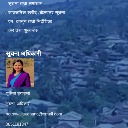
सूचना तथा समाचार
सार्वजनिक खरीद /बोलपत्र सूचना
एन, कानुन तथा निर्देशिका
कर तथा शुल्कहरु
सूचना अधिकारी
शुसिला ङ्याङ्जो
सूचना अधिकारी
netrawatisuchana@gmail.com
9851181347