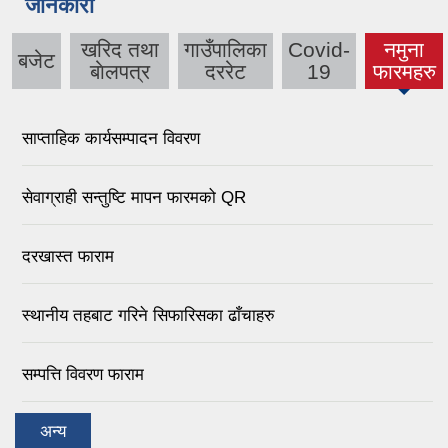
जानकारी
खरिद तथा
गाउँपालिका
Covid-
नमुना
बजेट
(active
बाेलपत्र
दररेट
19
फारमहरु
tab)
साप्ताहिक कार्यसम्पादन विवरण
सेवाग्राही सन्तुष्टि मापन फारमको QR
दरखास्त फाराम
स्थानीय तहबाट गरिने सिफारिसका ढाँचाहरु
सम्पत्ति विवरण फाराम
अन्य