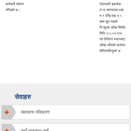
कर्मचारी घोषणा
नेत्रावती डबजोङ
गरिएको छ।
गा.पा.समन्वयमा वडा
न.१ देखि वडा न.५
सम्म सुरु भएको
नि:शुल्क आँखा शिबिर
मिति २०८०/०९/७
गते विभिन्न स्थानबाट
आँखा जाँचको क्रममा
मोतियाबिन्दुको अ
सेवाहरु
व्यवसाय नविकरण
नयाँ व्यवसाय दर्ता