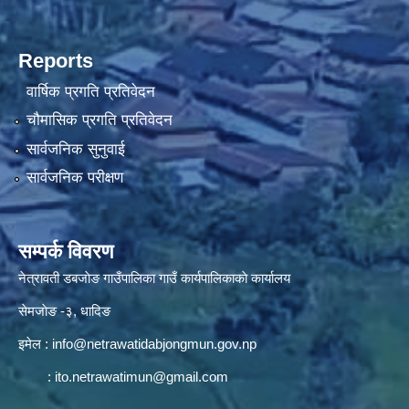
Reports
वार्षिक प्रगति प्रतिवेदन
चौमासिक प्रगति प्रतिवेदन
सार्वजनिक सुनुवाई
सार्वजनिक परीक्षण
सम्पर्क विवरण
नेत्रावती डबजाेङ गाउँपालिका गाउँ कार्यपालिकाकाे कार्यालय
सेमजाेङ -३, धादिङ
इमेल :
info@netrawatidabjongmun.gov.np
:
ito.netrawatimun@gmail.com