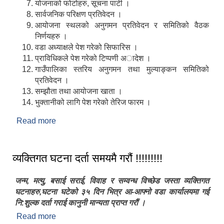
योजनाको फोटोहरु, सूचना पार्टी ।
सार्वजनिक परिक्षण प्रतिवेदन ।
आयोजना स्थलको अनुगमन प्रतिवेदन र समितिको वैठक
निर्णयहरु ।
वडा अध्याक्षले पेश गरेको सिफारिस ।
प्राविधिकले पेश गरेको टिप्पणी अादेश ।
गाउँपालिका स्तरिय अनुगमन तथा मुल्याङ्कन समितिको
प्रतिवेदन ।
सम्झौता तथा आयोजना खाता ।
भुक्तानीको लागि पेश गरेको तेरिज फारम ।
Read more
about योजना सम्पन्न भएपछि उपोभोक्ता समितिले अन्तिम
भुक्तानी लिनका लागि गा.पा. मा के के कागजात पेश गर्नुपर्छ ?
व्यक्तिगत घटना दर्ता समयमै गरौं !!!!!!!!!
जन्म, मत्यु, बसाई सराई, विवाह र सम्वन्ध विच्छेड जस्ता व्यक्तिगत
घटनाहरु,घटना घटेको ३५ दिन भित्र आ-आफ्नो वडा कार्यालयमा गई
नि:शुल्क दर्ता गराई कानुनी मान्यता प्राप्त गरौं ।
Read more
about व्यक्तिगत घटना दर्ता समयमै गरौं !!!!!!!!!