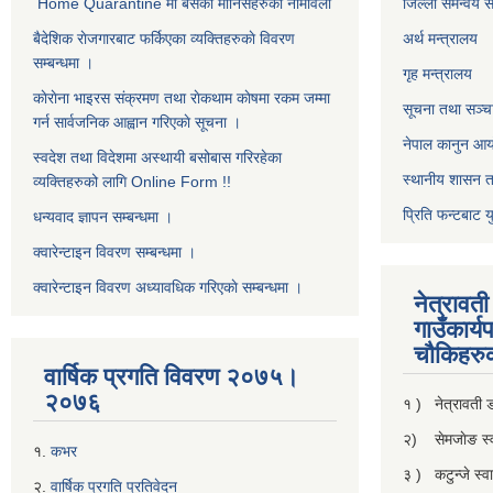
Home Quarantine मा बसेका मानिसहरुकाे नामावली
जिल्ला समन्वय 
बैदेशिक राेजगारबाट फर्किएका व्यक्तिहरुकाे विवरण
अर्थ मन्त्रालय
सम्बन्धमा ।
गृह मन्त्रालय
काेराेना भाइरस संक्रमण तथा राेकथाम काेषमा रकम जम्मा
सूचना तथा सञ्चा
गर्न सार्वजनिक आह्वान गरिएकाे सूचना ।
नेपाल कानुन आ
स्वदेश तथा विदेशमा अस्थायी बसोबास गरिरहेका
स्थानीय शासन त
व्यक्तिहरुको लागि Online Form !!
प्रिति फन्टबाट य
धन्यवाद ज्ञापन सम्बन्धमा ।
क्वारेन्टाइन विवरण सम्बन्धमा ।
क्वारेन्टाइन विवरण अध्यावधिक गरिएकाे सम्बन्धमा ।
नेत्रावत
गाउँकार्य
चाैकिहरु
वार्षिक प्रगति विवरण २०७५।
२०७६
१ ) नेत्रावती
२) सेमजाेङ स्वा
१.
कभर
३ ) कटुन्जे स्वास
२.
वार्षिक प्रगति प्रतिवेदन