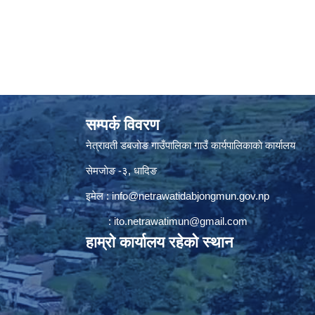
सम्पर्क विवरण
नेत्रावती डबजाेङ गाउँपालिका गाउँ कार्यपालिकाकाे कार्यालय
सेमजाेङ -३, धादिङ
इमेल :
info@netrawatidabjongmun.gov.np
:
ito.netrawatimun@gmail.com
हाम्राे कार्यालय रहेकाे स्थान