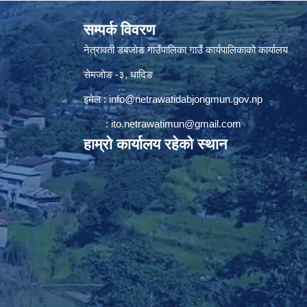
सम्पर्क विवरण
नेत्रावती डबजाेङ गाउँपालिका गाउँ कार्यपालिकाकाे कार्यालय
सेमजाेङ -३, धादिङ
इमेल :
info@netrawatidabjongmun.gov.np
:
ito.netrawatimun@gmail.com
हाम्राे कार्यालय रहेकाे स्थान