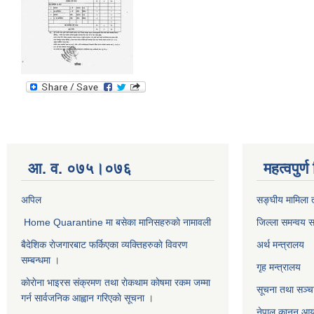
आ. व. ०७५।०७६
महत्वपुर्
अपिल
सङ्घीय मामिला त
Home Quarantine मा बसेका मानिसहरुकाे नामावली
जिल्ला समन्वय 
बैदेशिक राेजगारबाट फर्किएका व्यक्तिहरुकाे विवरण
अर्थ मन्त्रालय
सम्बन्धमा ।
गृह मन्त्रालय
काेराेना भाइरस संक्रमण तथा राेकथाम काेषमा रकम जम्मा
सूचना तथा सञ्चा
गर्न सार्वजनिक आह्वान गरिएकाे सूचना ।
नेपाल कानुन आ