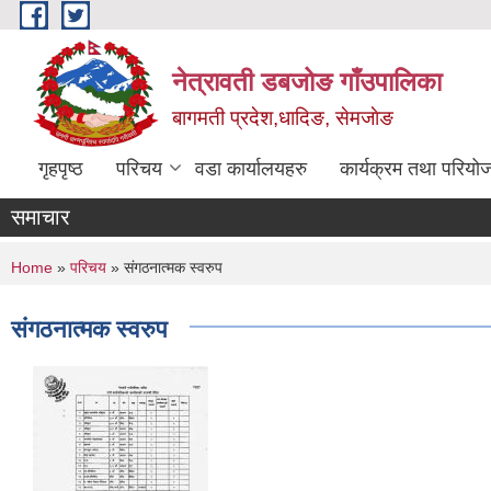
Skip to main content
नेत्रावती डबजोङ गाँउपालिका
बागमती प्रदेश,धादिङ, सेमजाेङ
गृहपृष्ठ
परिचय
वडा कार्यालयहरु
कार्यक्रम तथा परियो
समाचार
You are here
Home
»
परिचय
» संगठनात्मक स्वरुप
संगठनात्मक स्वरुप