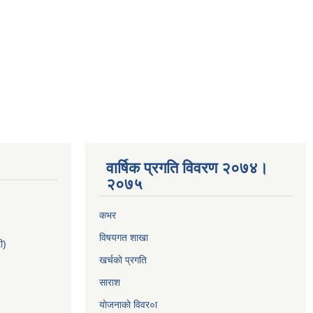
वार्षिक प्रगति विवरण २०७४।
२०७५
कभर
विषयगत शाखा
ी)
खर्चकाे प्रगति
साराश
याेजनाकाे विवर०ा