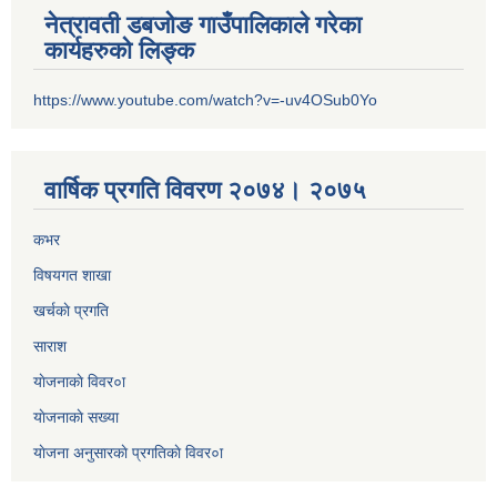
नेत्रावती डबजोङ गाउँपालिकाले गरेका
कार्यहरुको लिङ्क
https://www.youtube.com/watch?v=-uv4OSub0Yo
वार्षिक प्रगति विवरण २०७४। २०७५
कभर
विषयगत शाखा
खर्चकाे प्रगति
साराश
याेजनाकाे विवर०ा
याेजनाकाे सख्या
याेजना अनुसारकाे प्रगतिकाे विवर०ा