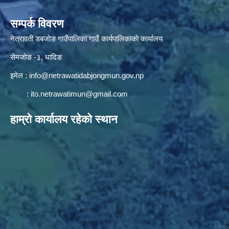
सम्पर्क विवरण
नेत्रावती डबजाेङ गाउँपालिका गाउँ कार्यपालिकाकाे कार्यालय
सेमजाेङ -३, धादिङ
इमेल :
info@netrawatidabjongmun.gov.np
:
ito.netrawatimun@gmail.com
हाम्राे कार्यालय रहेकाे स्थान