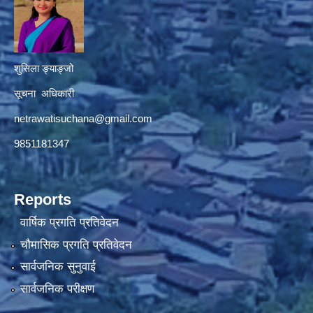
शुसिला ङ्याङ्जो
सूचना अधिकारी
netrawatisuchana@gmail.com
9851181347
Reports
वार्षिक प्रगति प्रतिवेदन
चौमासिक प्रगति प्रतिवेदन
सार्वजनिक सुनुवाई
सार्वजनिक परीक्षण