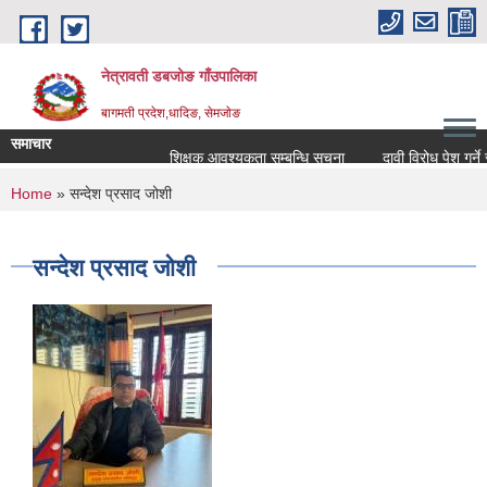
Skip to main content
नेत्रावती डबजोङ गाँउपालिका
बागमती प्रदेश,धादिङ, सेमजाेङ
समाचार
शिक्षक आवश्यकता सम्बन्धि सूचना
दावी विरोध पेश गर्ने सम्ब
You are here
Home
» सन्देश प्रसाद जोशी
सन्देश प्रसाद जोशी