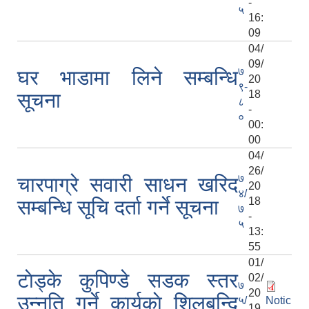
-
५
16:
09
04/
09/
७
घर भाडामा लिने सम्बन्धि
20
९-
18
सूचना
८
-
०
00:
00
04/
26/
७
चारपाग्रे सवारी साधन खरिद
20
४/
18
सम्बन्धि सूचि दर्ता गर्ने सूचना
७
-
५
13:
55
01/
टाेड्के कुपिण्डे सडक स्तर
02/
७
20
उन्नति गर्ने कार्यकाे शिलबन्दि
५/
Notic
19