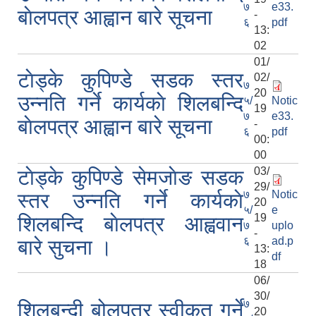
७
e33.
बाेलपत्र आह्वान बारे सूचना
-
६
pdf
13:
02
01/
टाेड्के कुपिण्डे सडक स्तर
02/
७
20
उन्नति गर्ने कार्यकाे शिलबन्दि
५/
Notic
19
७
e33.
बाेलपत्र आह्वान बारे सूचना
-
६
pdf
00:
00
03/
टाेड्के कुपिण्डे सेमजाेङ सडक
29/
७
Notic
स्तर उन्नति गर्ने कार्यकाे
20
५/
e
19
शिलबन्दि बाेलपत्र आह्ववान
७
uplo
-
६
ad.p
बारे सुचना ।
13:
df
18
06/
30/
७
शिलबन्दी बोलपत्र स्वीकृत गर्ने
20