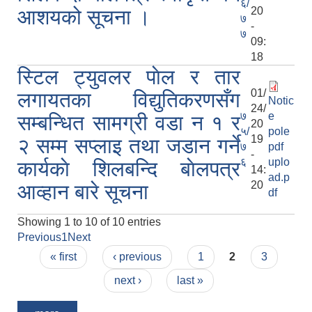
६/
20
आशयको सूचना ।
७
-
७
09:
18
स्टिल ट्युवलर पाेल र तार
01/
लगायतका विद्युतिकरणसँग
Notic
24/
७
e
सम्बन्धित सामग्री वडा न‌‍‍ १ र
20
५/
pole
19
२ सम्म सप्लाइ तथा जडान गर्ने
७
pdf
-
६
uplo
कार्यकाे शिलबन्दि बाेलपत्र
14:
ad.p
20
आव्हान बारे सूचना
df
Showing 1 to 10 of 10 entries
Previous
1
Next
Pages
« first
‹ previous
1
2
3
next ›
last »