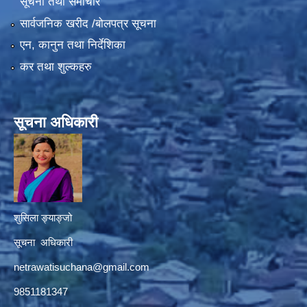
सूचना तथा समाचार
सार्वजनिक खरीद /बोलपत्र सूचना
एन, कानुन तथा निर्देशिका
कर तथा शुल्कहरु
सूचना अधिकारी
शुसिला ङ्याङ्जो
सूचना अधिकारी
netrawatisuchana@gmail.com
9851181347