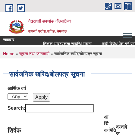
Skip to main content
नेत्रावती डबजोङ गाँउपालिका
बागमती प्रदेश,धादिङ, सेमजाेङ
समाचार
शिक्षक आवश्यकता सम्बन्धि सूचना
दावी विरोध पेश गर्ने सम्बन्धी 
You are here
Home
»
सूचना तथा जानकारी
» सार्वजनिक खरिद/बोलपत्र सूचना
सार्वजनिक खरिद/बोलपत्र सूचना
आर्थिक वर्ष
Search:
आ
र्थि
दस्तावे
शिर्षक
क
मिति
ज