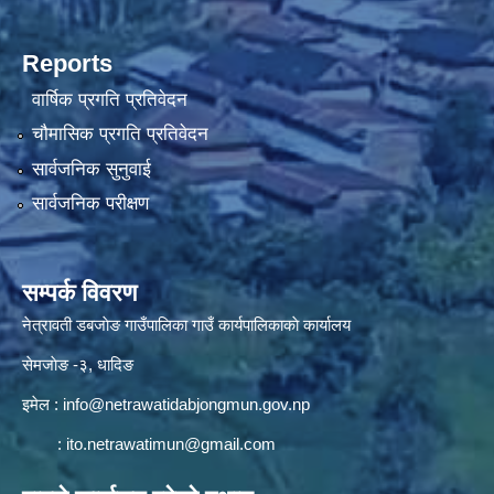
Reports
वार्षिक प्रगति प्रतिवेदन
चौमासिक प्रगति प्रतिवेदन
सार्वजनिक सुनुवाई
सार्वजनिक परीक्षण
सम्पर्क विवरण
नेत्रावती डबजाेङ गाउँपालिका गाउँ कार्यपालिकाकाे कार्यालय
सेमजाेङ -३, धादिङ
इमेल :
info@netrawatidabjongmun.gov.np
:
ito.netrawatimun@gmail.com